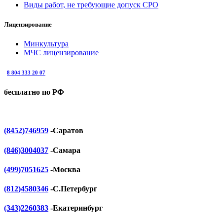
Виды работ, не требующие допуск СРО
Лицензирование
Минкультура
МЧС лицензирование
8 804 333 20 07
бесплатно по РФ
(8452)746959
-Саратов
(846)3004037
-Самара
(499)7051625
-Москва
(812)4580346
-С.Петербург
(343)2260383
-Екатеринбург