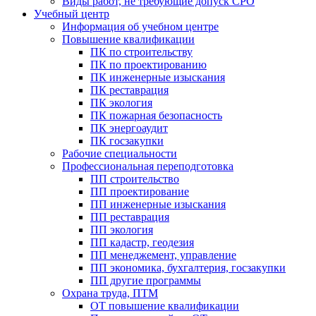
Виды работ, не требующие допуск СРО
Учебный центр
Информация об учебном центре
Повышение квалификации
ПК по строительству
ПК по проектированию
ПК инженерные изыскания
ПК реставрация
ПК экология
ПК пожарная безопасность
ПК энергоаудит
ПК госзакупки
Рабочие специальности
Профессиональная переподготовка
ПП строительство
ПП проектирование
ПП инженерные изыскания
ПП реставрация
ПП экология
ПП кадастр, геодезия
ПП менеджемент, управление
ПП экономика, бухгалтерия, госзакупки
ПП другие программы
Охрана труда, ПТМ
ОТ повышение квалификации